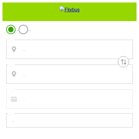
…
…
...
...
...
...